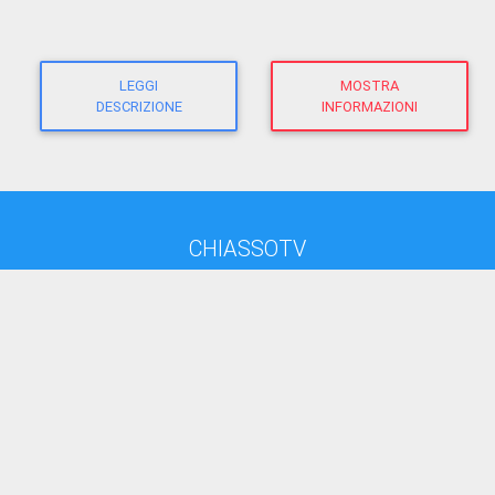
LEGGI
MOSTRA
DESCRIZIONE
INFORMAZIONI
CHIASSOTV
direttore responsabile:
Giacomo Morandi
giornalista RP
(Ausweis-Nr 12625 - Sektion ATG)