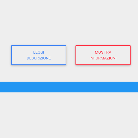
LEGGI
MOSTRA
DESCRIZIONE
INFORMAZIONI
CHIASSOTV
direttore responsabile:
Giacomo Morandi
giornalista RP
(Ausweis-Nr 12625 - Sektion ATG)