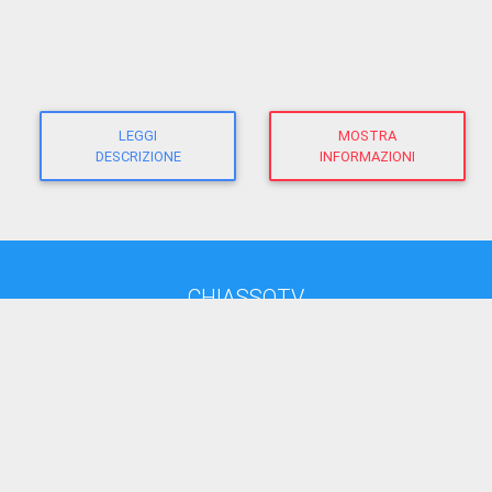
LEGGI
MOSTRA
DESCRIZIONE
INFORMAZIONI
CHIASSOTV
direttore responsabile:
Giacomo Morandi
giornalista RP
(Ausweis-Nr 12625 - Sektion ATG)