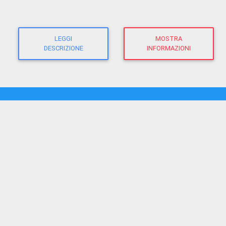
LEGGI
MOSTRA
DESCRIZIONE
INFORMAZIONI
CHIASSOTV
direttore responsabile:
Giacomo Morandi
giornalista RP
(Ausweis-Nr 12625 - Sektion ATG)