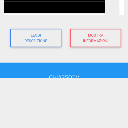
LEGGI
MOSTRA
DESCRIZIONE
INFORMAZIONI
CHIASSOTV
direttore responsabile:
Giacomo Morandi
giornalista RP
(Ausweis-Nr 12625 - Sektion ATG)