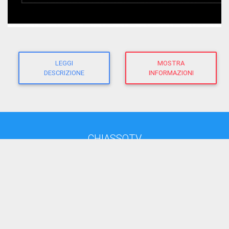
LEGGI
MOSTRA
DESCRIZIONE
INFORMAZIONI
CHIASSOTV
direttore responsabile:
Giacomo Morandi
giornalista RP
(Ausweis-Nr 12625 - Sektion ATG)