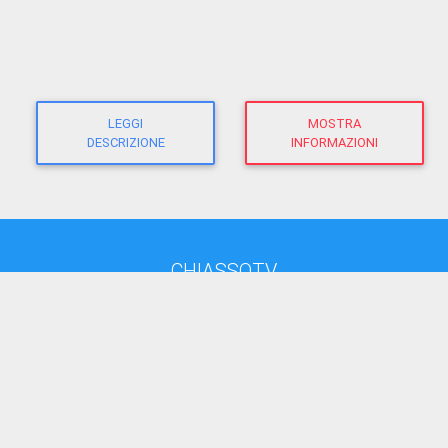
LEGGI
MOSTRA
DESCRIZIONE
INFORMAZIONI
CHIASSOTV
direttore responsabile:
Giacomo Morandi
giornalista RP
(Ausweis-Nr 12625 - Sektion ATG)