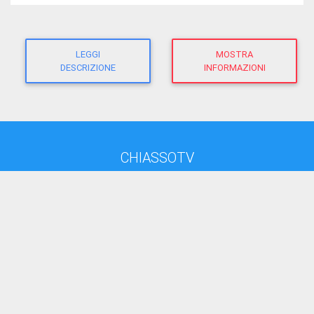
LEGGI
MOSTRA
DESCRIZIONE
INFORMAZIONI
CHIASSOTV
direttore responsabile:
Giacomo Morandi
giornalista RP
(Ausweis-Nr 12625 - Sektion ATG)