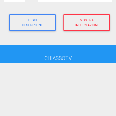
LEGGI
MOSTRA
DESCRIZIONE
INFORMAZIONI
CHIASSOTV
direttore responsabile:
Giacomo Morandi
giornalista RP
(Ausweis-Nr 12625 - Sektion ATG)