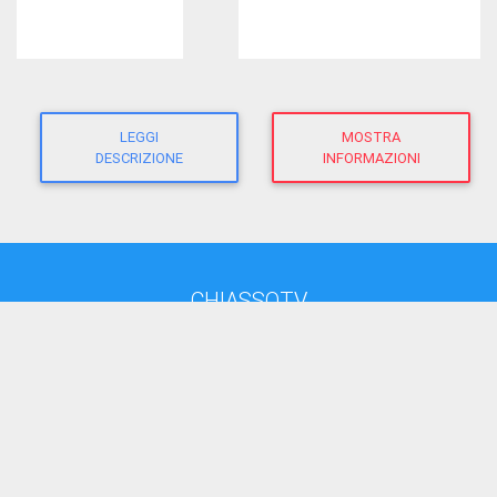
LEGGI
MOSTRA
DESCRIZIONE
INFORMAZIONI
CHIASSOTV
direttore responsabile:
Giacomo Morandi
giornalista RP
(Ausweis-Nr 12625 - Sektion ATG)